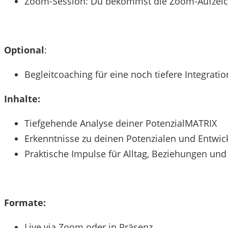
Zoom-Session: Du bekommst die Zoom-Aufzeich
Optional
:
Begleitcoaching für eine noch tiefere Integratio
Inhalte:
Tiefgehende Analyse deiner PotenzialMATRIX
Erkenntnisse zu deinen Potenzialen und Entwic
Praktische Impulse für Alltag, Beziehungen und
Formate:
Live via Zoom oder in Präsenz