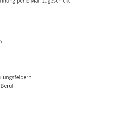
nung per E-Mail zugeschickt
n
klungsfeldern
 Beruf